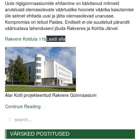
Uute riigigümnaasiumide ehitamine on käivitanud mitmeid
arutelusid olemasolevate väärtuslike hoonete väärika kasutamise
üle selmet ehitada uusi ja jätta olemasolevad unarusse.
Kompromiss on leitud Paides. Endiselt ei ole suudetud pärandit
väärtustava lahenduseni jõuda Rakveres ja Kohtla-Järvel.
Rakvere Koidula 11b
Laadi alla
Alar Kotli projekteeritud Rakvere Gümnaasium
Continue Reading
VÄRSKED POSTITUSED