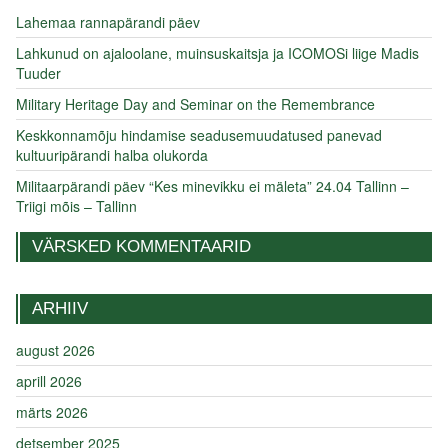
Lahemaa rannapärandi päev
Lahkunud on ajaloolane, muinsuskaitsja ja ICOMOSi liige Madis
Tuuder
Military Heritage Day and Seminar on the Remembrance
Keskkonnamõju hindamise seadusemuudatused panevad
kultuuripärandi halba olukorda
Militaarpärandi päev “Kes minevikku ei mäleta” 24.04 Tallinn –
Triigi mõis – Tallinn
VÄRSKED KOMMENTAARID
ARHIIV
august 2026
aprill 2026
märts 2026
detsember 2025