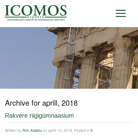
E S T O N I A
Archive for aprill, 2018
Rakvere riigigümnaasium
Written by
Riin Alatalu
on
aprill 12, 2018
. Posted in
0