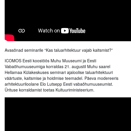
Avasõnad seminarile “Kas taluarhitektuur vajab kaitsmist?”
ICOMOS Eesti koostöös Muhu Muuseumi ja Eesti
Vabaõhumuuseumiga korraldas 21. augustil Muhu saarel
Hellamaa Külakeskuses seminari ajaloolise taluarhitektuuri
väärtuste, kaitsmise ja hoidmise teemadel. Päeva modereeris
arhitektuuriloolane Elo Lutsepp Eesti vabaõhumuuseumist.
Ürituse korraldamist toetas Kultuuriministeerium.