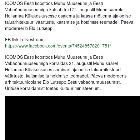
ICOMOS Eesti koostöös Muhu Muuseumi ja Eesti
Vabaõhumuuseumiga kutsub teid 21. augustil Muhu saarele
Hellamaa Külakeskusesse osalema ja kaasa mõtlema ajaloolise
taluarhitektuuri väärtuste, kaitsmise ja hoidmise teemadel. Päeva
modereerib Elo Lutsepp.
FB link ja livestream
https://www.facebook.com/events/745248578201751/
ICOMOS Eesti koostöös Muhu Muuseumi ja Eesti
Vabaõhumuuseumiga korraldas 21. augustil Muhu saarel
Hellamaa Külakeskuses seminari ajaloolise taluarhitektuuri
väärtuste, kaitsmise ja hoidmise teemadel. Päeva modereeris
arhitektuuriloolane Elo Lutsepp Eesti vabaõhumuuseumist.
Ürituse korraldamist toetas Kultuuriministeerium.