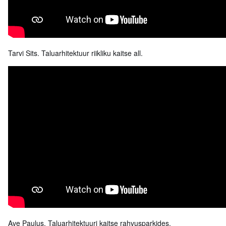
Tarvi Sits. Taluarhitektuur riikliku kaitse all.
Ave Paulus. Taluarhitektuuri kaitse rahvusparkides.