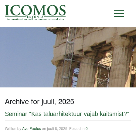
E S T O N I A
Archive for juuli, 2025
Seminar “Kas taluarhitektuur vajab kaitsmist?”
Written by
Ave Paulus
on
juuli 8, 2025
. Posted in
0