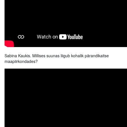
Sabina Kaukis. Millises suunas liigub kohalik pärandikaitse
maapiirkondades?