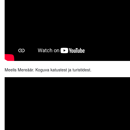
Meelis Mereäär. Koguva katustest ja turistidest.