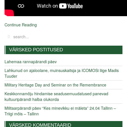
Continue Reading
VÄRSKED POSTITUSED
Lahemaa rannapärandi päev
Lahkunud on ajaloolane, muinsuskaitsja ja ICOMOSi liige Madis
Tuuder
Military Heritage Day and Seminar on the Remembrance
Keskkonnamõju hindamise seadusemuudatused panevad
kultuuripärandi halba olukorda
Militaarpärandi päev “Kes minevikku ei mäleta” 24.04 Tallinn –
Triigi mõis – Tallinn
VÄRSKED KOMMENTAARID