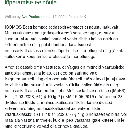
lõpetamise eelnõule
Written by
Ave Paulus
on
mai 17, 2024
. Posted in
0
ICOMOS Eesti komitee (edaspidi
komitee
) ei nõustu jätkuvalt
Muinsuskaitseameti (edaspidi
amet
) seisukohaga, et Valga
linnatuumiku muinsuskaitseala ei vasta riikliku kaitse eelduse
kriteeriumitele ning palub loobuda kavatsusest
muinsuskaitsealaks olemise lõpetamise menetlusest ning jätkata
kaitsekorra koostamise protsessi ja menetlusega.
Amet sedastab oma vastuses, et Valgas on mitmeid väärtuslikke
ajaloolisi kihistusi ja leiab, et need on säilinud vaid
fragmentaarselt ning ei moodusta üheselt mõistetavat ja tajutavat
terviklikku linnaruumi, mis vastaks riikliku kaitse üldistele ning
muinsuskaitseala kriteeriumitele. Muinsuskaitseseaduse ((MuKS)
RT I, 7.03.2023, 61) § 10 lg 2 ja KM 15.05.2019 määruse nr 23
„Mälestise liikide ja muinsuskaitseala riikliku kaitse üldised
kriteeriumid ning muinsuskaitsealal asuvate ehitiste
väärtusklassid” (RT I, 10.11.2020, 7) § 1 lg 2 kohaselt võib asi või
maa-ala vastata mitmele, kuid ei pea vastama igale kriteeriumile
ning kriteeriumid võivad olla erineva kaaluga.