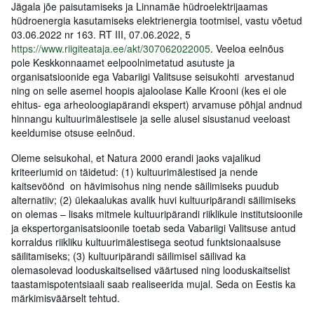
Jägala jõe paisutamiseks ja Linnamäe hüdroelektrijaamas
hüdroenergia kasutamiseks elektrienergia tootmisel, vastu võetud
03.06.2022 nr 163. RT III, 07.06.2022, 5
https://www.riigiteataja.ee/akt/307062022005
. Veeloa eelnõus
pole Keskkonnaamet eelpoolnimetatud asutuste ja
organisatsioonide ega Vabariigi Valitsuse seisukohti arvestanud
ning on selle asemel hoopis ajaloolase Kalle Krooni (kes ei ole
ehitus- ega arheoloogiapärandi ekspert) arvamuse põhjal andnud
hinnangu kultuurimälestisele ja selle alusel sisustanud veeloast
keeldumise otsuse eelnõud.
Oleme seisukohal, et Natura 2000 erandi jaoks vajalikud
kriteeriumid on täidetud: (1) kultuurimälestised ja nende
kaitsevöönd on hävimisohus ning nende säilimiseks puudub
alternatiiv; (2) ülekaalukas avalik huvi kultuuripärandi säilimiseks
on olemas – lisaks mitmele kultuuripärandi riiklikule institutsioonile
ja ekspertorganisatsioonile toetab seda Vabariigi Valitsuse antud
korraldus riikliku kultuurimälestisega seotud funktsionaalsuse
säilitamiseks; (3) kultuuripärandi säilimisel säilivad ka
olemasolevad looduskaitselised väärtused ning looduskaitselist
taastamispotentsiaali saab realiseerida mujal. Seda on Eestis ka
märkimisväärselt tehtud.