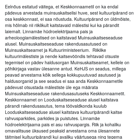
Eelnõus esitatud väitega, et Keskkonnaametil on ka endal
pädevus arvestada muinsuskaitselisi huve, sest kultuuripärand on
osa keskkonnast, ei saa nõustuda. Kultuuripärand on üldmõiste,
mis hõlmab nii riiklikult kaitstavaid mälestisi kui ka pärandit
laiemalt. Linnamäe hüdroelektrijaama pais ja
arheoloogiamälestised on kaitstavad Muinsuskaitseseaduse
alusel. Muinsuskaitseseaduse rakendusasutused on
Muinsuskaitseamet ja Kultuuriministeerium. Riiklike
kultuurimälestiste ja nende kaitsevööndis tehtavad otsuste
tegemisel on pädev haldusorgan Muinsuskaitseamet, kellele on
põhikirjaga vastav ülesanne antud. KeHJS on seadus, millega
peavad arvestama kõik sellega kokkupuutuvad asutused ja
haldusorganid ja see seadus ei saa anda Keskkonnaametile
pädevust otsustada mälestiste üle ega määrata
Muinsuskaitseseaduse rakendusasutuseks Keskkonnaametit.
Keskkonnaamet on Looduskaitseseaduse alusel kaitstava
pärandi rakendusasutus, tema töövaldkonda kuulub
Looduskaitseseaduse alusel kaitstava kultuuripärandi kaitse
rahvusparkides, parkides ja puistutes. Linnamäe
hüdroelektrijaama pais ei asu rahvuspargis. Riik ja kohaliku
omavalitsuse üksused peaksid arvestama oma ülesannete
täitmisel kultuuripärandi kui avaliku väärtusega ning tegema