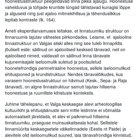
hoonestusstruktuur peegeldavad linna pikka ajalugu. Hoonestuse
vahelduvus ja tühjade kruntide lüngad tähistavad kunagisi lõppe
ja alguseid ning just ajaloo mitmekihilisus ja tähenduslikkus
lepitab kontraste (lk. 164).
Ameti eksperdiarvamuses leitakse, et linnatuumiku struktuur on
linnaruumis tajutav vähestes piirkondades. Leiame, et ajalooline
linnastruktuur on Valgas siiski alles ning see tuleb linnapildis
jõuliselt esile: säilinud on ajaloolised kesksed tänavad, neil on
ajaloolised nimed, valdavalt on säilinud linna tänavate
kujunemisajale iseloomulik suletud ja poolsuletud
hoonetefrondiga perimetraalne hoonestus, sellele iseloomulikud
ehitusjooned ja krundistruktuur. Nendes tänavalõikudes, kus
varasem hoonestusstruktuur on hävinud (Kesk-, Sepa- ja Raja
tänavad), on algne linnastruktuur samuti tajutav hilisema
hoonestuse ja ruumiliste kihistuste kontekstis.
Juhime tähelepanu, et Valga keskaegse alevi arheoloogilise
kultuurkihi ja ehitusjäänuste seni mitte leidmine ei võimalda
automaatselt järeldada, et alev ei paiknenud hilisema
linnatuumiku, praeguse muinsuskaitseala kohal. Sellistele
linnamüürita keskaegsetele väikelinnadele (Eestis nt Paide) ja
alevitele olid iseloomulikud suured, laia tänavafrondiga kinnistud,