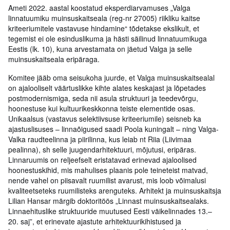
Ameti 2022. aastal koostatud eksperdiarvamuses „Valga
linnatuumiku muinsuskaitseala (reg-nr 27005) riikliku kaitse
kriteeriumitele vastavuse hindamine“ tõdetakse ekslikult, et
tegemist ei ole esinduslikuma ja hästi säilinud linnatuumikuga
Eestis (lk. 10), kuna arvestamata on jäetud Valga ja selle
muinsuskaitseala eripäraga.
Komitee jääb oma seisukoha juurde, et Valga muinsuskaitsealal
on ajalooliselt väärtuslikke kihte alates keskajast ja lõpetades
postmodernismiga, seda nii asula struktuuri ja teedevõrgu,
hoonestuse kui kultuurikeskkonna teiste elementide osas.
Unikaalsus (vastavus selektiivsuse kriteeriumile) seisneb ka
ajastuslisuses – linnaõigused saadi Poola kuningalt – ning Valga-
Valka raudteelinna ja piirilinna, kus leiab nt Riia (Liivimaa
pealinna), sh selle juugendarhitektuuri, mõjutusi, eripäras.
Linnaruumis on reljeefselt eristatavad erinevad ajaloolised
hoonestuskihid, mis mahulises plaanis pole teineteist matvad,
nende vahel on piisavalt ruumilist avarust, mis loob võimalusi
kvaliteetseteks ruumilisteks arenguteks. Arhitekt ja muinsuskaitsja
Lilian Hansar märgib doktoritöös „Linnast muinsuskaitsealaks.
Linnaehituslike struktuuride muutused Eesti väikelinnades 13.–
20. saj”, et erinevate ajastute arhitektuurikihistused ja