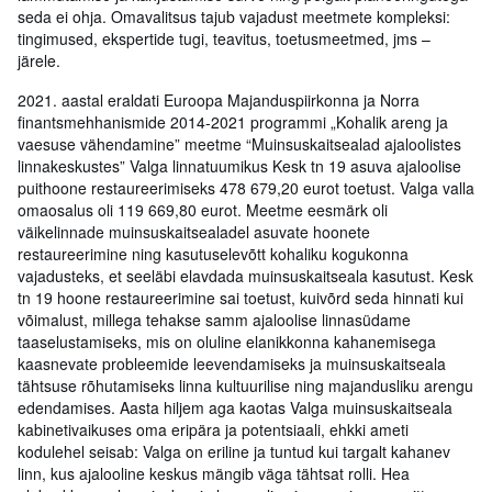
seda ei ohja. Omavalitsus tajub vajadust meetmete kompleksi:
tingimused, ekspertide tugi, teavitus, toetusmeetmed, jms –
järele.
2021. aastal eraldati Euroopa Majanduspiirkonna ja Norra
finantsmehhanismide 2014-2021 programmi „Kohalik areng ja
vaesuse vähendamine” meetme “Muinsuskaitsealad ajaloolistes
linnakeskustes” Valga linnatuumikus Kesk tn 19 asuva ajaloolise
puithoone restaureerimiseks 478 679,20 eurot toetust. Valga valla
omaosalus oli 119 669,80 eurot. Meetme eesmärk oli
väikelinnade muinsuskaitsealadel asuvate hoonete
restaureerimine ning kasutuselevõtt kohaliku kogukonna
vajadusteks, et seeläbi elavdada muinsuskaitseala kasutust. Kesk
tn 19 hoone restaureerimine sai toetust, kuivõrd seda hinnati kui
võimalust, millega tehakse samm ajaloolise linnasüdame
taaselustamiseks, mis on oluline elanikkonna kahanemisega
kaasnevate probleemide leevendamiseks ja muinsuskaitseala
tähtsuse rõhutamiseks linna kultuurilise ning majandusliku arengu
edendamises. Aasta hiljem aga kaotas Valga muinsuskaitseala
kabinetivaikuses oma eripära ja potentsiaali, ehkki ameti
kodulehel seisab: Valga on eriline ja tuntud kui targalt kahanev
linn, kus ajalooline keskus mängib väga tähtsat rolli. Hea