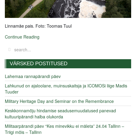
Linnamäe pais. Foto: Toomas Tuul
Continue Reading
VÄRSKED POSTITUSED
Lahemaa rannapärandi päev
Lahkunud on ajaloolane, muinsuskaitsja ja ICOMOSi liige Madis
Tuuder
Military Heritage Day and Seminar on the Remembrance
Keskkonnamõju hindamise seadusemuudatused panevad
kultuuripärandi halba olukorda
Militaarpärandi päev “Kes minevikku ei mäleta” 24.04 Tallinn –
Triigi mõis – Tallinn