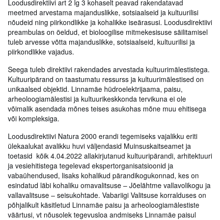
Loodusdirektiivi art 2 lg 3 kohaselt peavad rakendatavad
meetmed arvestama majanduslikke, sotsiaalseid ja kultuurilisi
nõudeid ning piirkondlikke ja kohalikke iseärasusi. Loodusdirektiivi
preambulas on öeldud, et bioloogilise mitmekesisuse säilitamisel
tuleb arvesse võtta majanduslikke, sotsiaalseid, kultuurilisi ja
piirkondlikke vajadus.
Seega tuleb direktiivi rakendades arvestada kultuurimälestistega.
Kultuuripärand on taastumatu ressurss ja kultuurimälestised on
unikaalsed objektid. Linnamäe hüdroelektrijaama, paisu,
arheoloogiamälestisi ja kultuurikeskkonda tervikuna ei ole
võimalik asendada mõnes teises asukohas mõne muu ehitisega
või kompleksiga.
Loodusdirektiivi Natura 2000 erandi tegemiseks vajalikku eriti
ülekaalukat avalikku huvi väljendasid Muinsuskaitseamet ja
toetasid kõik 4.04.2022 allakirjutanud kultuuripärandi, arhitektuuri
ja vesiehitistega tegelevad ekspertorganisatsioonid ja
vabaühendused, lisaks kohalikud pärandikogukonnad, kes on
esindatud läbi kohaliku omavalitsuse – Jõelähtme vallavolikogu ja
vallavalitsuse – seisukohtade. Vabariigi Valitsuse korralduses on
põhjalikult käsitletud Linnamäe paisu ja arheoloogiamälestiste
väärtusi, vt nõusolek tegevusloa andmiseks Linnamäe paisul