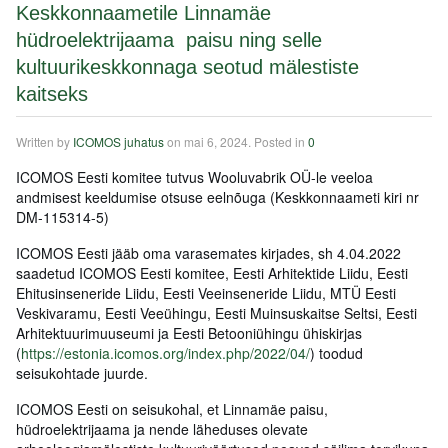
Keskkonnaametile Linnamäe
hüdroelektrijaama paisu ning selle
kultuurikeskkonnaga seotud mälestiste
kaitseks
Written by
ICOMOS juhatus
on
mai 6, 2024
. Posted in
0
ICOMOS Eesti komitee tutvus Wooluvabrik OÜ-le veeloa
andmisest keeldumise otsuse eelnõuga (Keskkonnaameti kiri nr
DM-115314-5)
ICOMOS Eesti jääb oma varasemates kirjades, sh 4.04.2022
saadetud ICOMOS Eesti komitee, Eesti Arhitektide Liidu, Eesti
Ehitusinseneride Liidu, Eesti Veeinseneride Liidu, MTÜ Eesti
Veskivaramu, Eesti Veeühingu, Eesti Muinsuskaitse Seltsi, Eesti
Arhitektuurimuuseumi ja Eesti Betooniühingu ühiskirjas
(
https://estonia.icomos.org/index.php/2022/04/
) toodud
seisukohtade juurde.
ICOMOS Eesti on seisukohal, et Linnamäe paisu,
hüdroelektrijaama ja nende läheduses olevate