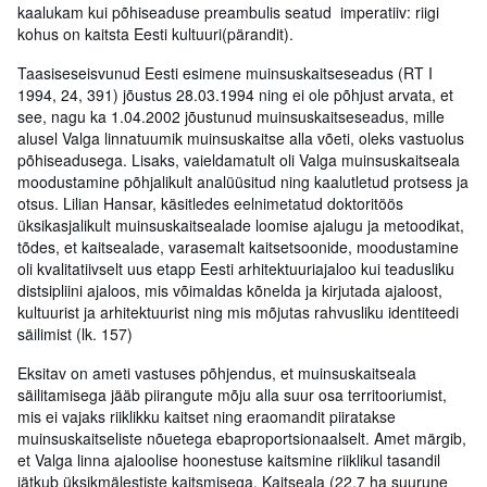
kaalukam kui põhiseaduse preambulis seatud imperatiiv: riigi
kohus on kaitsta Eesti kultuuri(pärandit).
Taasiseseisvunud Eesti esimene muinsuskaitseseadus (RT I
1994, 24, 391) jõustus 28.03.1994 ning ei ole põhjust arvata, et
see, nagu ka 1.04.2002 jõustunud muinsuskaitseseadus, mille
alusel Valga linnatuumik muinsuskaitse alla võeti, oleks vastuolus
põhiseadusega. Lisaks, vaieldamatult oli Valga muinsuskaitseala
moodustamine põhjalikult analüüsitud ning kaalutletud protsess ja
otsus. Lilian Hansar, käsitledes eelnimetatud doktoritöös
üksikasjalikult muinsuskaitsealade loomise ajalugu ja metoodikat,
tõdes, et kaitsealade, varasemalt kaitsetsoonide, moodustamine
oli kvalitatiivselt uus etapp Eesti arhitektuuriajaloo kui teadusliku
distsipliini ajaloos, mis võimaldas kõnelda ja kirjutada ajaloost,
kultuurist ja arhitektuurist ning mis mõjutas rahvusliku identiteedi
säilimist (lk. 157)
Eksitav on ameti vastuses põhjendus, et muinsuskaitseala
säilitamisega jääb piirangute mõju alla suur osa territooriumist,
mis ei vajaks riiklikku kaitset ning eraomandit piiratakse
muinsuskaitseliste nõuetega ebaproportsionaalselt. Amet märgib,
et Valga linna ajaloolise hoonestuse kaitsmine riiklikul tasandil
jätkub üksikmälestiste kaitsmisega. Kaitseala (22,7 ha suurune