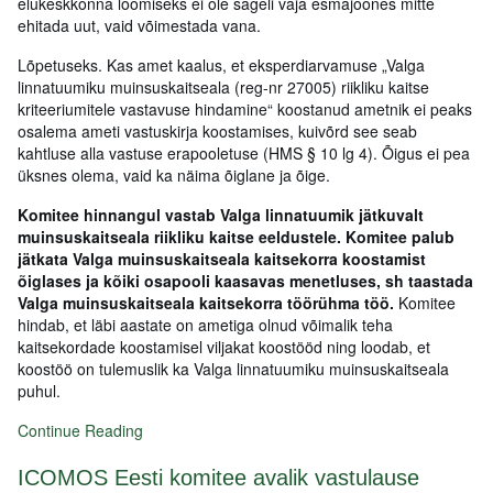
elukeskkonna loomiseks ei ole sageli vaja esmajoones mitte
ehitada uut, vaid võimestada vana.
Lõpetuseks. Kas amet kaalus, et eksperdiarvamuse „Valga
linnatuumiku muinsuskaitseala (reg-nr 27005) riikliku kaitse
kriteeriumitele vastavuse hindamine“ koostanud ametnik ei peaks
osalema ameti vastuskirja koostamises, kuivõrd see seab
kahtluse alla vastuse erapooletuse (HMS § 10 lg 4). Õigus ei pea
üksnes olema, vaid ka näima õiglane ja õige.
Komitee hinnangul vastab Valga linnatuumik jätkuvalt
muinsuskaitseala riikliku kaitse eeldustele. Komitee palub
jätkata Valga muinsuskaitseala kaitsekorra koostamist
õiglases ja kõiki osapooli kaasavas menetluses, sh taastada
Valga muinsuskaitseala kaitsekorra töörühma töö.
Komitee
hindab, et läbi aastate on ametiga olnud võimalik teha
kaitsekordade koostamisel viljakat koostööd ning loodab, et
koostöö on tulemuslik ka Valga linnatuumiku muinsuskaitseala
puhul.
Continue Reading
ICOMOS Eesti komitee avalik vastulause