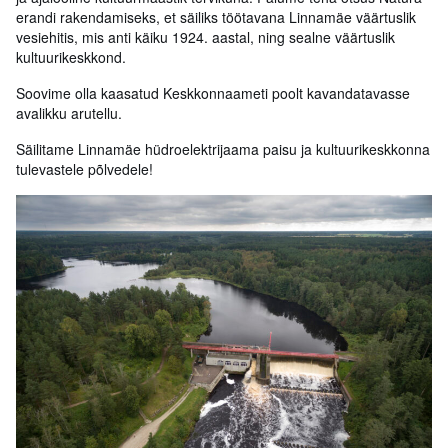
erandi rakendamiseks, et säiliks töötavana Linnamäe väärtuslik
vesiehitis, mis anti käiku 1924. aastal, ning sealne väärtuslik
kultuurikeskkond.
Soovime olla kaasatud Keskkonnaameti poolt kavandatavasse
avalikku arutellu.
Säilitame Linnamäe hüdroelektrijaama paisu ja kultuurikeskkonna
tulevastele põlvedele!