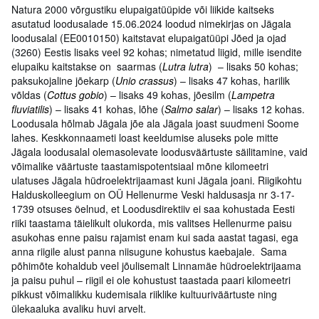
Natura 2000 võrgustiku elupaigatüüpide või liikide kaitseks
asutatud loodusalade 15.06.2024 loodud nimekirjas on Jägala
loodusalal (EE0010150) kaitstavat elupaigatüüpi Jõed ja ojad
(3260) Eestis lisaks veel 92 kohas; nimetatud liigid, mille isendite
elupaiku kaitstakse on saarmas (
Lutra lutra
) – lisaks 50 kohas;
paksukojaline jõekarp (
Unio crassus
) – lisaks 47 kohas, harilik
võldas (
Cottus gobio
) – lisaks 49 kohas, jõesilm (
Lampetra
fluviatilis
) – lisaks 41 kohas, lõhe (
Salmo salar
) – lisaks 12 kohas.
Loodusala hõlmab Jägala jõe ala Jägala joast suudmeni Soome
lahes. Keskkonnaameti loast keeldumise aluseks pole mitte
Jägala loodusalal olemasolevate loodusväärtuste säilitamine, vaid
võimalike väärtuste taastamispotentsiaal mõne kilomeetri
ulatuses Jägala hüdroelektrijaamast kuni Jägala joani. Riigikohtu
Halduskolleegium on OÜ Hellenurme Veski haldusasja nr 3-17-
1739 otsuses öelnud, et Loodusdirektiiv ei saa kohustada Eesti
riiki taastama täielikult olukorda, mis valitses Hellenurme paisu
asukohas enne paisu rajamist enam kui sada aastat tagasi, ega
anna riigile alust panna niisugune kohustus kaebajale. Sama
põhimõte kohaldub veel jõulisemalt Linnamäe hüdroelektrijaama
ja paisu puhul – riigil ei ole kohustust taastada paari kilomeetri
pikkust võimalikku kudemisala riiklike kultuuriväärtuste ning
ülekaaluka avaliku huvi arvelt.