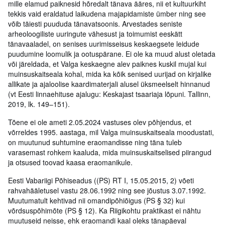
mille elamud paiknesid hõredalt tänava ääres, nii et kultuurkiht
tekkis vaid eraldatud laikudena majapidamiste ümber ning see
võib täiesti puududa tänavatsoonis. Arvestades seniste
arheoloogiliste uuringute vähesust ja toimumist eeskätt
tänavaaladel, on senises uurimisseisus keskaegsete leidude
puudumine loomulik ja ootuspärane. Ei ole ka muud alust oletada
või järeldada, et Valga keskaegne alev paiknes kuskil mujal kui
muinsuskaitseala kohal, mida ka kõik senised uurijad on kirjalike
allikate ja ajaloolise kaardimaterjali alusel üksmeelselt hinnanud
(vt Eesti linnaehituse ajalugu: Keskajast tsaariaja lõpuni. Tallinn,
2019, lk. 149–151).
Tõene ei ole ameti 2.05.2024 vastuses olev põhjendus, et
võrreldes 1995. aastaga, mil Valga muinsuskaitseala moodustati,
on muutunud suhtumine eraomandisse ning täna tuleb
varasemast rohkem kaaluda, mida muinsuskaitselised piirangud
ja otsused toovad kaasa eraomanikule.
Eesti Vabariigi Põhiseadus ((PS) RT I, 15.05.2015, 2) võeti
rahvahääletusel vastu 28.06.1992 ning see jõustus 3.07.1992.
Muutumatult kehtivad nii omandipõhiõigus (PS § 32) kui
võrdsuspõhimõte (PS § 12). Ka Riigikohtu praktikast ei nähtu
muutuseid neisse, ehk eraomandi kaal oleks tänapäeval