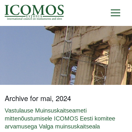
E S T O N I A
Archive for mai, 2024
Vastulause Muinsuskaitseameti
mittenõustumisele ICOMOS Eesti komitee
arvamusega Valga muinsuskaitseala