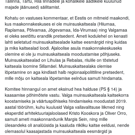
Tallinna, Tartu, Riia linnadele ja kohalikele aadlikele kuulunud
majade jäänused) säilitamist.
Kohatu on vastuses kommentaar, et Eestis on mitmeid maakondi,
kus maakonnakeskuses ei ole muinsuskaitseala (Hiiumaa,
Raplamaa, Põlvamaa, Jõgevamaa, Ida-Virumaa) ning Valgamaa
ei oleks seetõttu erandlik pretsedent. Ameti kodulehel on kenasti
lahti seletatud muinsuskaitsealade kaitse eesmärgid ning kuidas
ja miks kaitsealad loodi. Ajaloolise asula maakonnakeskuseks
olemine ei ole ju muinsuskaitseala moodustamise põhjuseks.
Muinsuskaitsealad on Lihulas ja Rebalas, riiulile on tõstetud
kaitseala loomine Sillamäel. Muinsuskaitsealaks olemise
lõpetamine on aga kindlasti halb regionaalpoliitiline pretsedent,
mille mõju on kaitseala lõpetamise eelnõus samuti hindamata.
Komitee hinnangul on amet eksinud hea halduse (PS § 14) ja
kaasamise põhimõtete vastu. Valga muinsuskaitseala kaitsekorra
koostamiseks ja väärtuspõhiseks hindamiseks moodustati 2019.
aastal töörühm, kuhu kuulusid Valga vallavalitsuse liikmed ning
eksperdid arhitektuuriajaloolased Kristo Kooskora ja Oliver Orro,
samuti ameti maakonnanõunik Margis Sein, ning mille
ülesandeks oli analüüsida ja kaaluda riikliku kaitse eeldusi, nende
olemasolul kaasajastada muinsuskaitseala eesmärgid ja