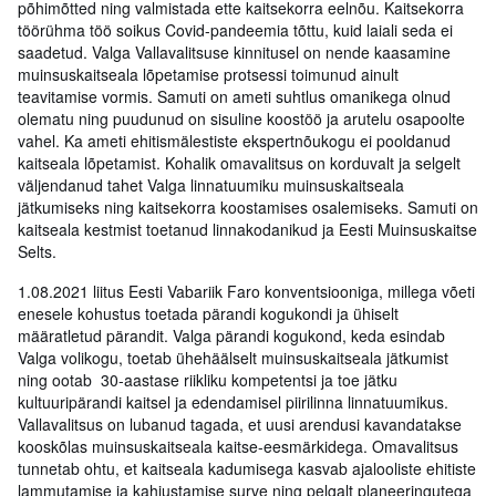
põhimõtted ning valmistada ette kaitsekorra eelnõu. Kaitsekorra
töörühma töö soikus Covid-pandeemia tõttu, kuid laiali seda ei
saadetud. Valga Vallavalitsuse kinnitusel on nende kaasamine
muinsuskaitseala lõpetamise protsessi toimunud ainult
teavitamise vormis. Samuti on ameti suhtlus omanikega olnud
olematu ning puudunud on sisuline koostöö ja arutelu osapoolte
vahel. Ka ameti ehitismälestiste ekspertnõukogu ei pooldanud
kaitseala lõpetamist. Kohalik omavalitsus on korduvalt ja selgelt
väljendanud tahet Valga linnatuumiku muinsuskaitseala
jätkumiseks ning kaitsekorra koostamises osalemiseks. Samuti on
kaitseala kestmist toetanud linnakodanikud ja Eesti Muinsuskaitse
Selts.
1.08.2021 liitus Eesti Vabariik Faro konventsiooniga, millega võeti
enesele kohustus toetada pärandi kogukondi ja ühiselt
määratletud pärandit. Valga pärandi kogukond, keda esindab
Valga volikogu, toetab ühehäälselt muinsuskaitseala jätkumist
ning ootab 30-aastase riikliku kompetentsi ja toe jätku
kultuuripärandi kaitsel ja edendamisel piirilinna linnatuumikus.
Vallavalitsus on lubanud tagada, et uusi arendusi kavandatakse
kooskõlas muinsuskaitseala kaitse-eesmärkidega. Omavalitsus
tunnetab ohtu, et kaitseala kadumisega kasvab ajalooliste ehitiste
lammutamise ja kahjustamise surve ning pelgalt planeeringutega