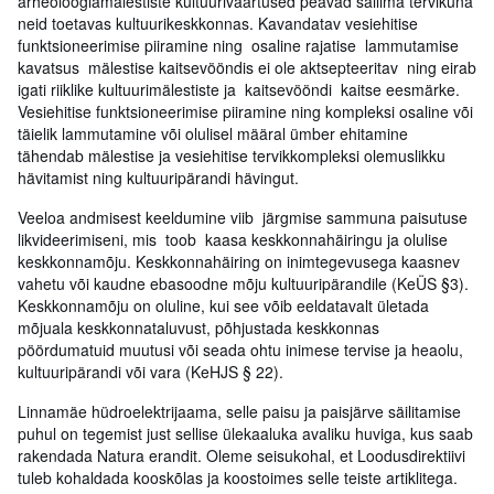
arheoloogiamälestiste kultuuriväärtused peavad säilima tervikuna
neid toetavas kultuurikeskkonnas. Kavandatav vesiehitise
funktsioneerimise piiramine ning osaline rajatise lammutamise
kavatsus mälestise kaitsevööndis ei ole aktsepteeritav ning eirab
igati riiklike kultuurimälestiste ja kaitsevööndi kaitse eesmärke.
Vesiehitise funktsioneerimise piiramine ning kompleksi osaline või
täielik lammutamine või olulisel määral ümber ehitamine
tähendab mälestise ja vesiehitise tervikkompleksi olemuslikku
hävitamist ning kultuuripärandi hävingut.
Veeloa andmisest keeldumine viib järgmise sammuna paisutuse
likvideerimiseni, mis toob kaasa keskkonnahäiringu ja olulise
keskkonnamõju. Keskkonnahäiring on inimtegevusega kaasnev
vahetu või kaudne ebasoodne mõju kultuuripärandile (KeÜS §3).
Keskkonnamõju on oluline, kui see võib eeldatavalt ületada
mõjuala keskkonnataluvust, põhjustada keskkonnas
pöördumatuid muutusi või seada ohtu inimese tervise ja heaolu,
kultuuripärandi või vara (KeHJS § 22).
Linnamäe hüdroelektrijaama, selle paisu ja paisjärve säilitamise
puhul on tegemist just sellise ülekaaluka avaliku huviga, kus saab
rakendada Natura erandit. Oleme seisukohal, et Loodusdirektiivi
tuleb kohaldada kooskõlas ja koostoimes selle teiste artiklitega.