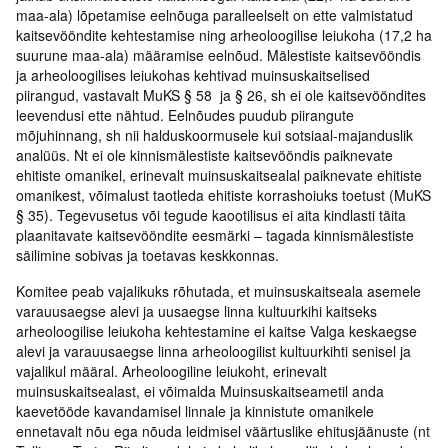
maa-ala) lõpetamise eelnõuga paralleelselt on ette valmistatud
kaitsevööndite kehtestamise ning arheoloogilise leiukoha (17,2 ha
suurune maa-ala) määramise eelnõud. Mälestiste kaitsevööndis
ja arheoloogilises leiukohas kehtivad muinsuskaitselised
piirangud, vastavalt MuKS § 58 ja § 26, sh ei ole kaitsevööndites
leevendusi ette nähtud. Eelnõudes puudub piirangute
mõjuhinnang, sh nii halduskoormusele kui sotsiaal-majanduslik
analüüs. Nt ei ole kinnismälestiste kaitsevööndis paiknevate
ehitiste omanikel, erinevalt muinsuskaitsealal paiknevate ehitiste
omanikest, võimalust taotleda ehitiste korrashoiuks toetust (MuKS
§ 35). Tegevusetus või tegude kaootilisus ei aita kindlasti täita
plaanitavate kaitsevööndite eesmärki – tagada kinnismälestiste
säilimine sobivas ja toetavas keskkonnas.
Komitee peab vajalikuks rõhutada, et muinsuskaitseala asemele
varauusaegse alevi ja uusaegse linna kultuurkihi kaitseks
arheoloogilise leiukoha kehtestamine ei kaitse Valga keskaegse
alevi ja varauusaegse linna arheoloogilist kultuurkihti senisel ja
vajalikul määral. Arheoloogiline leiukoht, erinevalt
muinsuskaitsealast, ei võimalda Muinsuskaitseametil anda
kaevetööde kavandamisel linnale ja kinnistute omanikele
ennetavalt nõu ega nõuda leidmisel väärtuslike ehitusjäänuste (nt