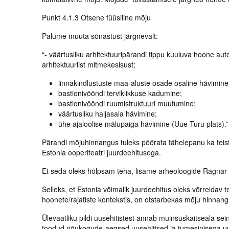
Punkt 4.1.3 Otsene füüsiline mõju
Palume muuta sõnastust järgnevalt:
“- väärtusliku arhitektuuripärandi tippu kuuluva hoone aut
arhitektuurlist mitmekesisust;
linnakindlustuste maa-aluste osade osaline hävimine
bastionivööndi terviklikkuse kadumine;
bastionivööndi ruumistruktuuri muutumine;
väärtusliku haljasala hävimine;
ühe ajaloolise mälupaiga hävimine (Uue Turu plats).
Pärandi mõjuhinnangus tuleks pöörata tähelepanu ka teist
Estonia ooperiteatri juurdeehitusega.
Et seda oleks hõlpsam teha, lisame arheoloogide Ragnar N
Selleks, et Estonia võimalik juurdeehitus oleks võrreldav 
hoonete/rajatiste kontekstis, on otstarbekas mõju hinnan
Ülevaatliku pildi uusehitistest annab muinsuskaitseala sei
toodud nõukogude-aegsed uusehitised ja tumesinisega u