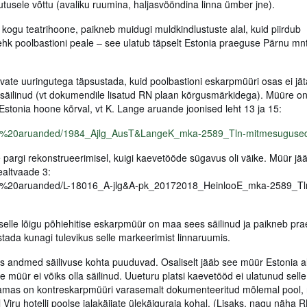
tusele võttu (avaliku ruumina, haljasvööndina linna ümber jne).
 kogu teatrihoone, paikneb muidugi muldkindlustuste alal, kuid piirdub
e ehk poolbastioni peale – see ulatub täpselt Estonia praeguse Pärnu mn
avate uuringutega täpsustada, kuid poolbastioni eskarpmüüri osas ei jät
i säilinud (vt dokumendile lisatud RN plaan kõrgusmärkidega). Müüre o
Estonia hoone kõrval, vt K. Lange aruande joonised leht 13 ja 15:
ngute%20aruanded/1984_Ajlg_AusT&LangeK_mka-2589_Tln-mitmesugused
e pargi rekonstrueerimisel, kuigi kaevetööde sügavus oli väike. Müür jä
ealtvaade 3:
ngute%20aruanded/L-18016_A-jlg&A-pk_20172018_HeinlooE_mka-2589_Tl
 selle lõigu põhiehitise eskarpmüür on maa sees säilinud ja paikneb pr
listada kunagi tulevikus selle markeerimist linnaruumis.
es andmed säilivuse kohta puuduvad. Osaliselt jääb see müür Estonia al
e müür ei võiks olla säilinud. Uueturu platsi kaevetööd ei ulatunud sell
Samas on kontreskarpmüüri varasemalt dokumenteeritud mõlemal pool, n
Viru hotelli poolse jalakäijate ülekäiguraja kohal. (Lisaks, nagu näha RN