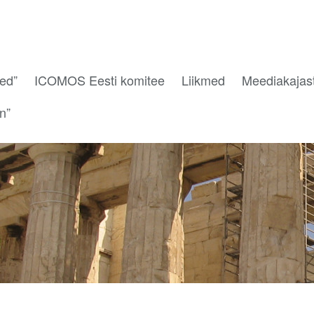
sed”
ICOMOS Eesti komitee
Liikmed
Meediakajas
on”