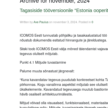
Archive for november, 2024
Tagasiside tööversioonile “Estonia ooperi
Written by
Ave Paulus
on
november 3, 2024
. Posted in
0
ICOMOS Eesti tunnustab põhjaliku ja tasakaalustatud töö e
nõustub dokumendis esitatud hinnangute ja järeldustega.
Siiski toob ICOMOS Eesti välja mõned täiendamist vajavad
tegevus oluliselt mõjutab.
Punkt 4.1 Mõjude tuvastamine
Palume muuta sõnastust järgnevalt:
“Kuna kavandatav tegevus puudutab konkreetset kohta Tal
piirkonnas. Kogu vanalinna aspektist mõjutab see oluliselt
üksikelemente. Kavandatud tegevusega muutub bastionivöö
hävib osaliselt arhitektuurimälestis.
Mõjud võivad olla visuaalsed, funktsionaalsed, materiaal
kumulatiivne mõju. Mõjude tuvastamisele järgneb nende u