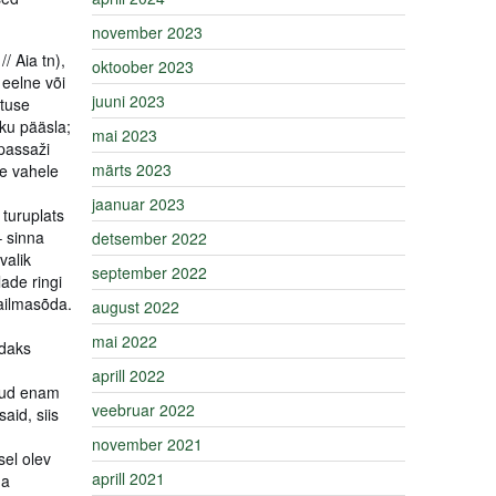
november 2023
/ Aia tn),
oktoober 2023
 eelne või
juuni 2023
ituse
ku pääsla;
mai 2023
passaži
märts 2023
te vahele
jaanuar 2023
 turuplats
– sinna
detsember 2022
valik
september 2022
ade ringi
aailmasõda.
august 2022
mai 2022
ldaks
aprill 2022
lnud enam
veebruar 2022
aid, siis
november 2021
sel olev
aprill 2021
na