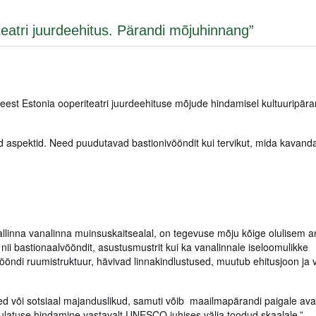
teatri juurdeehitus. Pärandi mõjuhinnang”
est Estonia ooperiteatri juurdeehituse mõjude hindamisel kultuuripära
 aspektid. Need puudutavad bastionivööndit kui tervikut, mida kavand
linna vanalinna muinsuskaitsealal, on tegevuse mõju kõige olulisem a
 nii bastionaalvööndit, asustusmustrit kui ka vanalinnale iseloomulikke
ndi ruumistruktuur, hävivad linnakindlustused, muutub ehitusjoon ja v
sed või sotsiaal majanduslikud, samuti võib maailmapärandi paigale av
latuse hindamine vastavalt UNESCO juhises välja toodud skaalale.”