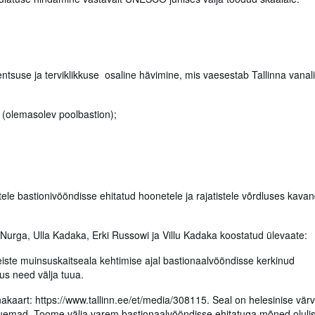
entsuse ja terviklikkuse osaline hävimine, mis vaesestab Tallinna vanal
 (olemasolev poolbastion);
”
ele bastionivööndisse ehitatud hoonetele ja rajatistele võrdluses kava
urga, Ulla Kadaka, Erki Russowi ja Villu Kadaka koostatud ülevaate:
teiste muinsuskaitseala kehtimise ajal bastionaalvööndisse kerkinud
gus need välja tuua.
nakaart: https://www.tallinn.ee/et/media/308115. Seal on helesinise värv
uemad. Toome välja varem bastionaalvööndisse ehitatuga mõned oluli