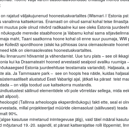
:
rajatud väljakujunenud hoonestuskvartalites (Wismari // Estonia pst /
 vanalinna kaitsekorras. Enamasti on olnud samal kohal teise ilmasõja
i muutus pole olnud niivõrd radikaalne kui see oleks Estonia juurdeeh
uur nõukogude mereväe staabihoone ja Vabamu kohal sama sõjaväelinna
atlamaja maht, Taani saatkonna hoone kohal oli enne suur puumaja, WW 
ise Kolledži spordihoone (siiski ka põhiosas üsna olemasolevate hoone
i need kõik on olemasolevates hoonestuskvartalites.
u linnaruumi hõivamist ja vähendamist. Uue turu plats – see oli ikkagi
onia kui ka Draamateatri hooned arvestasid sealpool avaliku ruumiga 
õukaaegsed Estonia juurdeehituse teostamata variandid). Haljasala, a
e ala. Ja Tammsaare park – see on hoopis hea näide, kuidas haljasal
 süstemaatiliselt alustatud Eesti Vabariigi ajal, jätkati ka pärast teist m
dada – on välja toodud uue kaitsekorra mustandis.
indlustustest säilinud elementidele või pole võrreldav sellega, mida ee
lt allpool).
heoloogid (Tallinna arheoloogia eksperdinõukogu) fakti ette, seal ei o
 arvestada, millal projekteerijad müüride olemasolust (säilivusest) teada s
emalt 90%.
algse kasutuse minetanud inimtegevuse jälg), vaid täiel määral kasutu
jutanud 19.-20. sajandil, st pärast kaitserajatise rolli lõppemist, lin