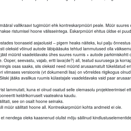
määral vallikraavi tugimüüri ehk kontreskarpmüüri peale. Müür suures
hakse ristumisel hoone välisseintega. Eskarpmüüri ehitus üldse ei puudu
estades toonaseid asjaolusid – pigem heaks näiteks, kui palju õnnestus
dlasti oleksid võinud autode läbipääsuks tehtud lammutused olla väiksem
 jäid müürid vaadeldavaks ühes suures ruumis + autode parkimiskohti ol
. Ooper, seevastu, vajab, eriti lava(de?) all, teatud suurusega ja korr
mingis osas saaks, siis oleksid need müürid arusaamatult tükeldatud er
i viimases versioonis (vt dokumendi lisa) on võrreldes riigikogus olnud
iski jääks avalikus ruumis külastajale vaadeldavaks vaid paar arusaa
ist lammutati, kuna ei olnud osatud selle olemasolu projekteerimisel et
sponeeriti keldrikorruselt vaateakna kaudu.
itati, see on osalt hoone seinaks.
ili müür säilitati hoone all. Kontreskarpmüüri kohta andmeid ei ole.
 et nendega oleks kaasnenud olulist mõju säilinud kindlustuselementide