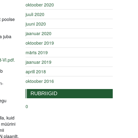
oktoober 2020
juuli 2020
t poolse
juuni 2020
jaanuar 2020
a juba
n
oktoober 2019
märts 2019
-VI.pdf.
jaanuar 2019
äb
aprill 2018
oktoober 2016
n-
RUBRIIGID
aegu
0
la, kuid
e müürini
ii
 plaanilt,