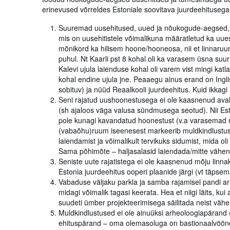
erinevused võrreldes Estoniale soovitava juurdeehitusega
Suuremad uusehitused, uued ja nõukogude-aegsed, on 
mis on uusehitistele võimalikuna määratletud ka uues
mõnikord ka hilisem hoone/hooneosa, nii et linnaruum
puhul. Nt Kaarli pst 8 kohal oli ka varasem üsna s
Kalevi ujula laienduse kohal oli varem vist mingi k
kohal endine ujula jne. Peaaegu ainus erand on Ingl
sobituv) ja nüüd Reaalkooli juurdeehitus. Kuid ikkag
Seni rajatud uushoonestusega ei ole kaasnenud avalik
(sh ajaloos väga valusa sündmusega seotud). Nii Est
pole kunagi kavandatud hoonestust (v.a varasemad n
(vabaõhu)ruum iseenesest markeerib muldkindlustust
laiendamist ja võimalikult tervikuks sidumist, mida oli
Sama põhimõte – haljasalasid laiendada/mitte vähen
Seniste uute rajatistega ei ole kaasnenud mõju linnak
Estonia juurdeehitus ooperi plaanide järgi (vt täpsema
Vabaduse väljaku parkla ja samba rajamisel pandi ar
midagi võimalik tagasi keerata. Hea et niigi läits, kui
suudeti ümber projekteerimisega säilitada neist väh
Muldkindlustused ei ole ainuüksi arheoloogiapärand (
ehituspärand – oma olemasoluga on bastionaalvöönd mõ