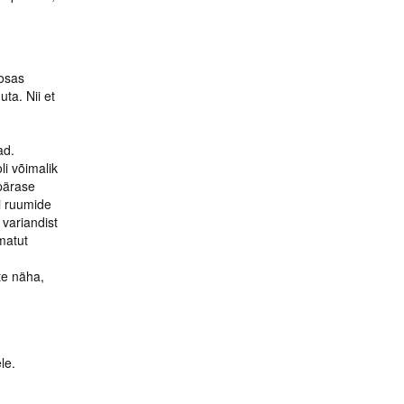
 osas
ta. Nii et
ad.
i võimalik
apärase
i ruumide
 variandist
matut
te näha,
le.