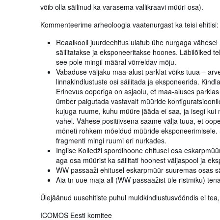
võib olla säilinud ka varasema vallikraavi müüri osa).
Kommenteerime arheoloogia vaatenurgast ka teisi ehitisi:
Reaalkooli juurdeehitus ulatub ühe nurgaga vähesel 
säilitatakse ja eksponeeritakse hoones. Läbilõiked te
see pole mingil määral võrreldav mõju.
Vabaduse väljaku maa-alust parklat võiks tuua – arv
linnakindlustuste osi säilitada ja eksponeerida. Kin
Erinevus ooperiga on asjaolu, et maa-aluses parklas
ümber paigutada vastavalt müüride konfiguratsioonile
kujuga ruume, kuhu müüre jääda ei saa, ja isegi kui 
vahel. Vähese positiivsena saame välja tuua, et ooper
mõneti rohkem mõeldud müüride eksponeerimisele. Si
fragmenti mingi ruumi eri nurkades.
Inglise Kolledži spordihoone ehitusel osa eskarpmüür
aga osa müürist ka säilitati hoonest väljaspool ja ek
WW passaaži ehitusel eskarpmüür suuremas osas säil
Aia tn uue maja all (WW passaažist üle ristmiku) tena
Ülejäänud uusehitiste puhul muldkindlustusvööndis ei tea,
ICOMOS Eesti komitee