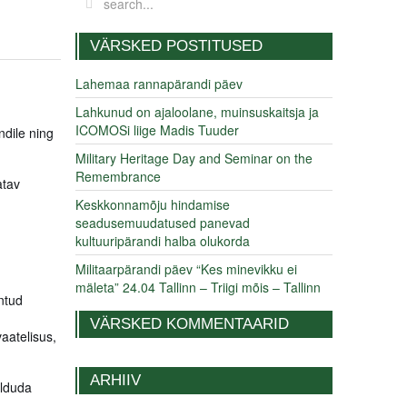
VÄRSKED POSTITUSED
Lahemaa rannapärandi päev
Lahkunud on ajaloolane, muinsuskaitsja ja
ICOMOSi liige Madis Tuuder
ndile ning
Military Heritage Day and Seminar on the
Remembrance
atav
Keskkonnamõju hindamise
seadusemuudatused panevad
kultuuripärandi halba olukorda
Militaarpärandi päev “Kes minevikku ei
mäleta” 24.04 Tallinn – Triigi mõis – Tallinn
ntud
VÄRSKED KOMMENTAARID
aatelisus,
ARHIIV
alduda