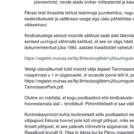
planeerimist, nende alade ümber mõtestamist ja kasu
Pärast teist ilmasõda tehtud teatrimaja juurdeehitus, nagu
eeskindlustuste ja vallikraavi osaga ega ulatu põhiehitis
välisseinani.
Kindlustustega seotud müüride säilivust saab alati täiend
senised uuringud vähimatki kahtlust, et see on väga häst
dokumenteeritud juba 1980. aastate trassitöödel vahetult 
https://register.muinas.ee/ftp/Arheoloogiliste%20uuri
Veelgi ulatuslikumalt tulid müürid välja äsjasel Tammsaar
maapinnast u 1 m sügavusele, vt aruande joonis leht 6, p
https://register.muinas.ee/ftp/Arheoloogiliste%20uuri
TammsaarePark.pdf.
Oluline on märkida, et kogu poolbastioni ehk kindlustuste
hoonestamata alal – terviklikult. Põhimõtteliselt ei saa vä
Kontreskarpmüüri kohta konkreetselt selle poolbastioni e
väljaspool Estonia hoonet pole küll mingit põhjust, miks se
ilmselt põhjusel, et see paikneb mõnevõrra sügavamal. 
Reaalkooli krundil G. Otsa tn ääres kui ka Pärnu maanteel 