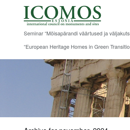
E S T O N I A
Seminar “Mõisapärandi väärtused ja väljakut
“European Heritage Homes in Green Transiti