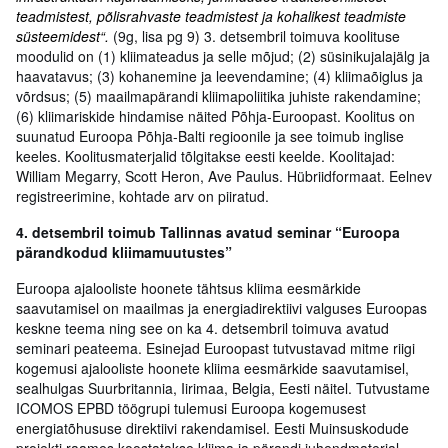
teadmistest, põlisrahvaste teadmistest ja kohalikest teadmiste
süsteemidest“
.
(9g, lisa pg 9) 3. detsembril toimuva koolituse
moodulid on (1) kliimateadus ja selle mõjud; (2) süsinikujalajälg ja
haavatavus; (3) kohanemine ja leevendamine; (4) kliimaõiglus ja
võrdsus; (5) maailmapärandi kliimapoliitika juhiste rakendamine;
(6) kliimariskide hindamise näited Põhja-Euroopast. Koolitus on
suunatud Euroopa Põhja-Balti regioonile ja see toimub inglise
keeles. Koolitusmaterjalid tõlgitakse eesti keelde. Koolitajad:
William Megarry, Scott Heron, Ave Paulus. Hübriidformaat. Eelnev
registreerimine, kohtade arv on piiratud.
4. detsembril toimub Tallinnas avatud seminar “Euroopa
pärandkodud kliimamuutustes”
Euroopa ajalooliste hoonete tähtsus kliima eesmärkide
saavutamisel on maailmas ja energiadirektiivi valguses Euroopas
keskne teema ning see on ka 4. detsembril toimuva avatud
seminari peateema. Esinejad Euroopast tutvustavad mitme riigi
kogemusi ajalooliste hoonete kliima eesmärkide saavutamisel,
sealhulgas Suurbritannia, Iirimaa, Belgia, Eesti näitel. Tutvustame
ICOMOS EPBD töögrupi tulemusi Euroopa kogemusest
energiatõhususe direktiivi rakendamisel. Eesti Muinsuskodude