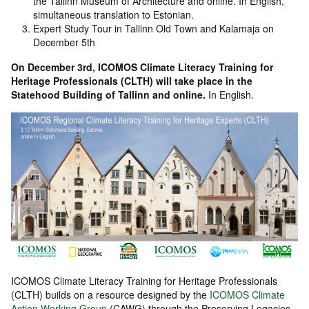
the Tallinn Museum of Architecture and online. In English,
simultaneous translation to Estonian.
Expert Study Tour in Tallinn Old Town and Kalamaja on
December 5th
On December 3rd, ICOMOS Climate Literacy Training for
Heritage Professionals (CLTH) will take place in the
Statehood Building of Tallinn and online.
In English.
ICOMOS Climate Literacy Training for Heritage Professionals
(CLTH) builds on a resource designed by the
ICOMOS Climate
Action Working Group
(CAWG) through the Preserving Legacies