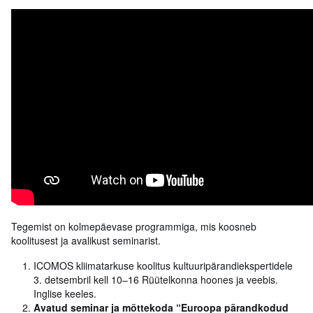
Tegemist on kolmepäevase programmiga, mis koosneb
koolitusest ja avalikust seminarist.
ICOMOS kliimatarkuse koolitus kultuuripärandiekspertidele
3. detsembril kell 10‒16 Rüütelkonna hoones ja veebis.
Inglise keeles.
Avatud seminar ja mõttekoda “Euroopa pärandkodud