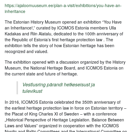
https://ajaloomuuseum.ee/plan-a-visit/exhibitions/you-have-an-
inheritance
The Estonian History Museum opened an exhibition “You Have
an Inheritance!,” curated by ICOMOS Estonia members Ulla
Kadakas and Riin Alatalu, dedicated to the 100th anniversary of
the Republic of Estonia’s first heritage protection law . The
exhibition tells the story of how Estonian heritage has been
recognized and valued.
The exhibition opened with a discussion organized by the History
Museum, the National Heritage Board, and ICOMOS Estonia on
the current state and future of heritage.
Vestlusring pärandi hetkeseisust ja
tulevikust
In 2016, ICOMOS Estonia celebrated the 350th anniversary of
the earliest heritage protection law in force on Estonian territory –
the Placat of King Charles XI of Sweden – with a conference
„Historical Perspective of Heritage Legislation. Balance Between
Laws and Values” organized in cooperation with the ICOMOS
Nordic and Baltic Committees and the International Committee on