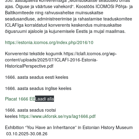
350. aastapäeva konverentsiga „Muinsuskaitse seadused omas
ajas. Õiguse ja väärtuse vahekord“. Koostöös ICOMOSi Põhja- ja
Baltikomiteede ning rahvusvahelise muinsuskaitse
seadusandluse, administreerimise ja rahastamise teaduskomitee
ICLAFIga korraldatud konverents keskendus muinsuskaitse
õigusruumi ajaloole ja kujunemisele Eestis ja mujal maailmas.
https://estonia.icomos.org/index.php/2016/10
Konverentsi tekstide kogumik https://iclafi.icomos.org/wp-
content/uploads/2025/07/ICLAFI-2016-Estonia-
HistoricalPerspective.pdf
1666. aasta seadus eesti keeles
1666. aasta seadus inglise keeles
Placat 1666 EE
Laadi alla
1666. aasta seadus rootsi
keeles
https://www.ukforsk.se/nya/lag1666.pdf
Exhibition “You Have an Inheritance” in Estonian History Museum
03.10.2025-30.08.26