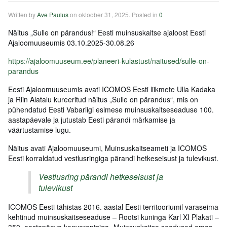
Written by
Ave Paulus
on
oktoober 31, 2025
. Posted in
0
Näitus „Sulle on pärandus!“ Eesti muinsuskaitse ajaloost Eesti
Ajaloomuuseumis 03.10.2025-30.08.26
https://ajaloomuuseum.ee/planeeri-kulastust/naitused/sulle-on-
parandus
Eesti Ajaloomuuseumis avati ICOMOS Eesti liikmete Ulla Kadaka
ja Riin Alatalu kureeritud näitus „Sulle on pärandus“, mis on
pühendatud Eesti Vabariigi esimese muinsuskaitseseaduse 100.
aastapäevale ja jutustab Eesti pärandi märkamise ja
väärtustamise lugu.
Näitus avati Ajaloomuuseumi, Muinsuskaitseameti ja ICOMOS
Eesti korraldatud vestlusringiga pärandi hetkeseisust ja tulevikust.
Vestlusring pärandi hetkeseisust ja
tulevikust
ICOMOS Eesti tähistas 2016. aastal Eesti territooriumil varaseima
kehtinud muinsuskaitseseaduse – Rootsi kuninga Karl XI Plakati –