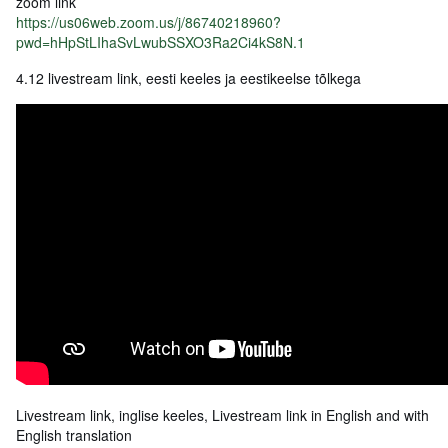
zoom link
https://us06web.zoom.us/j/86740218960?
pwd=hHpStLIhaSvLwubSSXO3Ra2Ci4kS8N.1
4.12 livestream link, eesti keeles ja eestikeelse tõlkega
Livestream link, inglise keeles, Livestream link in English and with
English translation