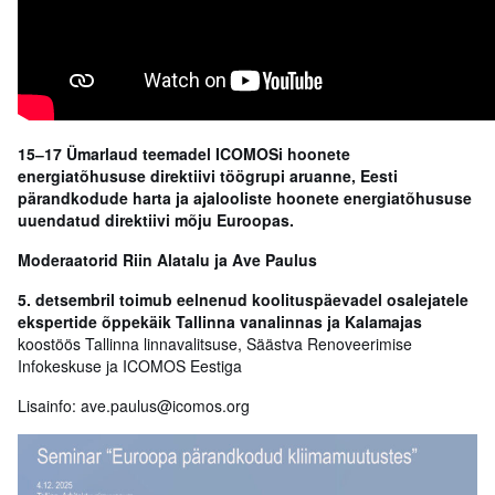
15
‒
17 Ümarlaud teemadel ICOMOSi hoonete
energiatõhususe direktiivi töögrupi aruanne, Eesti
pärandkodude harta ja ajalooliste hoonete energiatõhususe
uuendatud direktiivi mõju Euroopas.
Moderaatorid Riin Alatalu ja Ave Paulus
5. detsembril toimub eelnenud koolituspäevadel osalejatele
ekspertide õppekäik Tallinna vanalinnas ja Kalamajas
koostöös Tallinna linnavalitsuse, Säästva Renoveerimise
Infokeskuse ja ICOMOS Eestiga
Lisainfo: ave.paulus@icomos.org