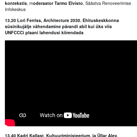
kontekstis
, m
oderaator Tarmo Elvisto
, Säästva Renoveerimise
Infokeskus
13.20 Lori Ferriss, Architecture 2030. Ehituskeskkonna
süsinikujälje vähendamine pärandi abil kui üks viis
UNFCCCi plaani lahendusi kiirendada
13.40 Kadri Kallast, Kultuuriministeerium, ja Üllar Alev,