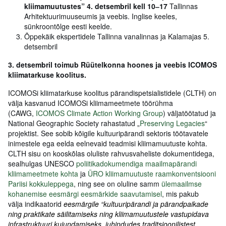
kliimamuutustes” 4. detsembril kell 10
‒
17
Tallinnas
Arhitektuurimuuseumis ja veebis. Inglise keeles,
sünkroontõlge eesti keelde.
Õppekäik ekspertidele Tallinna vanalinnas ja Kalamajas 5.
detsembril
3. detsembril toimub Rüütelkonna hoones ja veebis ICOMOS
kliimatarkuse koolitus.
ICOMOSi kliimatarkuse koolitus pärandispetsialistidele (CLTH) on
välja kasvanud ICOMOSi kliimameetmete töörühma
(CAWG,
ICOMOS Climate Action Working Group
) väljatöötatud ja
National Geographic Society rahastatud „
Preserving Legacies
“
projektist. See sobib kõigile kultuuripärandi sektoris töötavatele
inimestele ega eelda eelnevaid teadmisi kliimamuutuste kohta.
CLTH sisu on kooskõlas oluliste rahvusvaheliste dokumentidega,
sealhulgas UNESCO
poliitikadokumendiga maailmapärandi
kliimameetmete kohta
ja
ÜRO kliimamuutuste raamkonventsiooni
Pariisi kokkuleppega
, ning see on oluline samm
ülemaailmse
kohanemise eesmärgi eesmärkide saavutamisel
, mis pakub
välja indikaatorid
eesmärgile
“kultuuripärandi ja pärandpaikade
ning praktikate säilitamiseks ning kliimamuutustele vastupidava
infrastruktuuri kujundamiseks, juhindudes traditsioonilistest