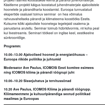
projekti raames koostatakse kliima ja pärandi juhendmaterjal.
Käsitleme projekti käigus koostatud juhendmaterjale ajaloolistele
hoonetele ja pärandiharta koostamist. Euroopa tunnustatud
ekspertide osalusel toimuv seminar on hea võimalus
rahvusvaheliseks pärandi ja kliimateema koostööks Eestis.
Kutsume kõiki ajalooliste hoonetega tegelejaid osalema ja
panustama arutellu. Seminar toimub hübriidvormis, nii koha peal
kui livestreamis. Seminari töökeel on inglise keel, eestikeelne
sünkroontõlge.
Programm:
10.00
‒
13.00 Ajaloolised hooned ja energiatõhusus –
Euroopa riikide poliitika ja juhtumid
Moderaator Ave Paulus,
ICOMOSi Eesti komitee esimees
ning ICOMOS kliima ja pärandi töögrupi juht
10.00
‒
10.20 Sissejuhatus ja tervitussõnad
10.20 Ave Paulus, ICOMOS Kliima ja pärandi töögrupp.
Kliimameetmete ja kultuuripärandiga seotud poliitikad
maailmas ja Euroopas