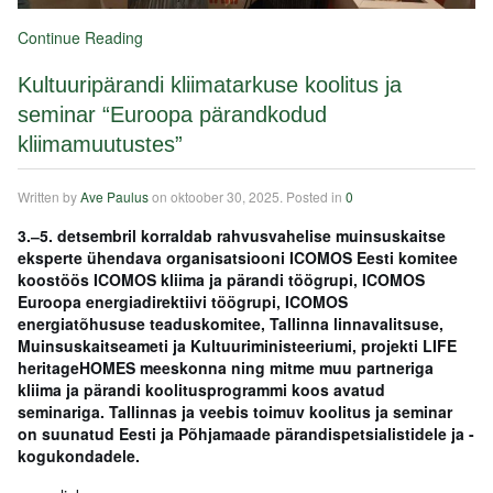
Continue Reading
Kultuuripärandi kliimatarkuse koolitus ja
seminar “Euroopa pärandkodud
kliimamuutustes”
Written by
Ave Paulus
on
oktoober 30, 2025
. Posted in
0
3.
‒
5. detsembril korraldab rahvusvahelise muinsuskaitse
eksperte ühendava organisatsiooni ICOMOS Eesti komitee
koostöös ICOMOS kliima ja pärandi töögrupi, ICOMOS
Euroopa energiadirektiivi töögrupi, ICOMOS
energiatõhususe teaduskomitee, Tallinna linnavalitsuse,
Muinsuskaitseameti ja Kultuuriministeeriumi, projekti LIFE
heritageHOMES meeskonna ning mitme muu partneriga
kliima ja pärandi koolitusprogrammi koos avatud
seminariga. Tallinnas ja veebis toimuv koolitus ja seminar
on suunatud Eesti ja Põhjamaade pärandispetsialistidele ja -
kogukondadele.