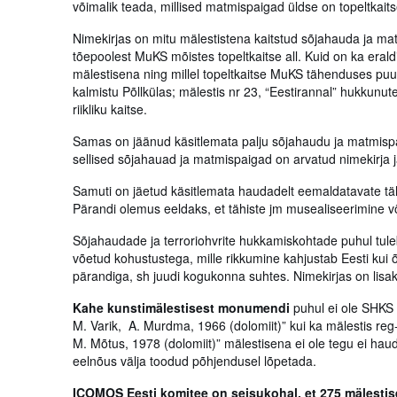
võimalik teada, millised matmispaigad üldse on topeltkaitse
Nimekirjas on mitu mälestistena kaitstud sõjahauda ja mat
tõepoolest MuKS mõistes topeltkaitse all. Kuid on ka eral
mälestisena ning millel topeltkaitse MuKS tähenduses pu
kalmistu Põllkülas; mälestis nr 23, “Eestirannal” hukkunu
riikliku kaitse.
Samas on jäänud käsitlemata palju sõjahaudu ja matmispai
sellised sõjahauad ja matmispaigad on arvatud nimekirja ja
Samuti on jäetud käsitlemata haudadelt eemaldatavate t
Pärandi olemus eeldaks, et tähiste jm musealiseerimine v
Sõjahaudade ja terroriohvrite hukkamiskohtade puhul tuleb
võetud kohustustega, mille rikkumine kahjustab Eesti kui õ
pärandiga, sh juudi kogukonna suhtes. Nimekirjas on lisa
Kahe kunstimälestisest monumendi
puhul ei ole SHKS 
M. Varik, A. Murdma, 1966 (dolomiit)” kui ka mälestis r
M. Mõtus, 1978 (dolomiit)” mälestisena ei ole tegu ei ha
eelnõus välja toodud põhjendusel lõpetada.
ICOMOS Eesti komitee on seisukohal, et 275 mälestis