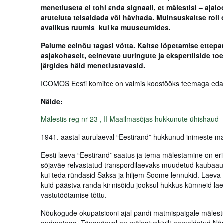
menetluseta ei tohi anda signaali, et mälestisi – aja
aruteluta teisaldada või hävitada. Muinsuskaitse roll 
avalikus ruumis kui ka muuseumides.
Palume eelnõu tagasi võtta. Kaitse lõpetamise ettepane
asjakohaselt, eelnevate uuringute ja ekspertiiside toe
järgides häid menetlustavasid.
ICOMOS Eesti komitee on valmis koostööks teemaga edasi
Näide:
Mälestis reg nr 23 , II Maailmasõjas hukkunute ühishaud
1941. aastal aurulaeval “Eestirand” hukkunud inimeste ma
Eesti laeva “Eestirand” saatus ja tema mälestamine on eri
sõjaväe relvastatud transpordilaevaks muudetud kaubaauriku
kui teda ründasid Saksa ja hiljem Soome lennukid. Laeva 
kuid päästva randa kinnisõidu jooksul hukkus kümneid laeva
vastutöötamise tõttu.
Nõukogude okupatsiooni ajal pandi matmispaigale mälestusk
andmetega. Tänapäeval on mälestuskivilt eemaldatud Nõ