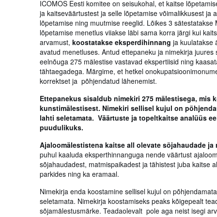
ICOMOS Eesti komitee on seisukohal, et kaitse lõpetamise 
ja kaitseväärtustest ja selle lõpetamise võimalikkusest j
lõpetamise ning muutmise reeglid. Lõikes 3 sätestatakse 
lõpetamise menetlus viiakse läbi sama korra järgi kui kait
arvamust,
koostatakse eksperdihinnang
ja kuulatakse 
avatud menetluses. Antud ettepaneku ja nimekirja juures s
eelnõuga 275 mälestise vastavad ekspertiisid ning kaasat
tähtaegadega. Märgime, et hetkel onokupatsioonimonument
korrektset ja põhjendatud lähenemist.
Ettepanekus sisaldub nimekiri 275 mälestisega, mis 
kunstimälestisest. Nimekiri sellisel kujul on põhje
lahti seletamata. Väärtuste ja topeltkaitse analüüs e
puudulikuks.
Ajaloomälestistena kaitse all olevate sõjahaudade ja
puhul kaaluda eksperthinnanguga nende väärtust ajaloomäles
sõjahaudadest, matmispaikadest ja tähistest juba kaitse all o
parkides ning ka eramaal.
Nimekirja enda koostamine sellisel kujul on põhjendamata
seletamata. Nimekirja koostamiseks peaks kõigepealt tea
sõjamälestusmärke. Teadaolevalt pole aga neist isegi arvu