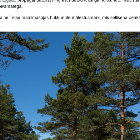
bivamatega.
aalne Teise maailmasõjas hukkunute mälestusmärk, mis sellisena peaks