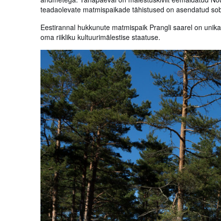
teadaolevate matmispaikade tähistused on asendatud so
Eestirannal hukkunute matmispaik Prangli saarel on unik
oma riikliku kultuurimälestise staatuse.