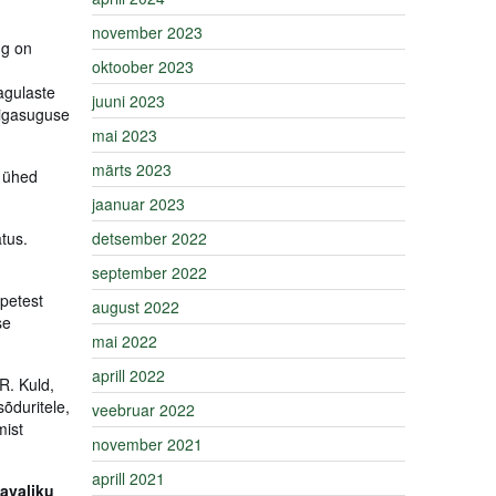
november 2023
ng on
oktoober 2023
agulaste
juuni 2023
 igasuguse
mai 2023
märts 2023
s ühed
jaanuar 2023
tus.
detsember 2022
september 2022
epetest
august 2022
se
mai 2022
aprill 2022
R. Kuld,
õduritele,
veebruar 2022
mist
november 2021
aprill 2021
avaliku