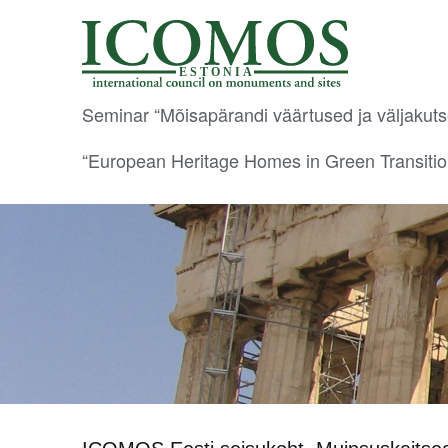
E S T O N I A
Seminar “Mõisapärandi väärtused ja väljakut
“European Heritage Homes in Green Transiti