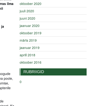
rras ilma
oktoober 2020
ii
juuli 2020
juuni 2020
jaanuar 2020
 ja
oktoober 2019
märts 2019
jaanuar 2019
aprill 2018
oktoober 2016
RUBRIIGID
ukogude
na poole,
0
umise,
aptenile
ede
isest. Ka