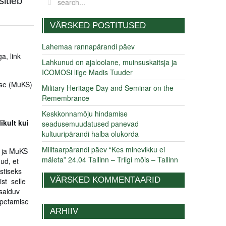
sitleb
VÄRSKED POSTITUSED
Lahemaa rannapärandi päev
a, link
Lahkunud on ajaloolane, muinsuskaitsja ja
ICOMOSi liige Madis Tuuder
use (MuKS)
Military Heritage Day and Seminar on the
Remembrance
Keskkonnamõju hindamise
ikult kui
seadusemuudatused panevad
kultuuripärandi halba olukorda
Militaarpärandi päev “Kes minevikku ei
e ja MuKS
mäleta” 24.04 Tallinn – Triigi mõis – Tallinn
ud, et
stiseks
VÄRSKED KOMMENTAARID
ist selle
isalduv
õpetamise
ARHIIV