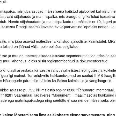
 all.
mispaika, mis juba asuvad mälestisena kaitstud ajaloolisel kalmistul ni
diasuvaid sõjahaudu ja matmispaiku, mis praegu ongi kaitstud iseseisva
udub. Nende sõjahaudade ja matmispaikade (nt mälestis nr 10, ingeri p
te kalmistu Prangli saarel) kavatsetav väljaarvamine lõpetaks nende üle
ku, mis juba asuvad mälestisena kaitstud ajaloolistel kalmistutel. Mik
 teised on jäänud välja, pole eelnõus selgitatud.
ähiste ja muude matmispaikades asuvate sõjamonumentide edasine saa
õi muu lahendus, oleks siiski reglementeeritud ja dokumenteeritud.
 kindlasti arvestada ka Eestile rahvusvahelistest lepingutest ja kokkul
igusriigi mainet. Terroriohvrite hukkamiskohad on seotud II MS traagili
ks Nõukogude pärandile näiteks ka Saksa kalmistuid ja vangilaagreid.
üldse asjasse puutuv. Nii mälestis reg-nr 6280 “Tehumardi memoriaal, 
eg-nr 6281 Saaremaal Tagaveres “Monument II maailmasõjas hukkunud s
udade ega matmispaikadega ning seetõttu ei saa nende mälestiseks ole
e kaitse lõpetamisega ilma asjakohaste ekspertarvamusteta ning 