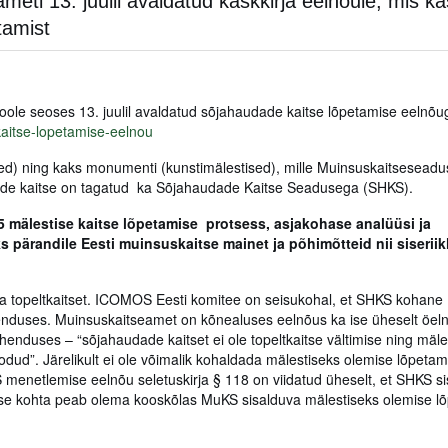
i 13. juulil avaldatud käskkirja eelnõule, mis kä
tamist
le seoses 13. juulil avaldatud sõjahaudade kaitse lõpetamise eelnõug
aitse-lopetamise-eelnou
ed) ning kaks monumenti (kunstimälestised), mille Muinsuskaitsesead
ende kaitse on tagatud ka Sõjahaudade Kaitse Seadusega (SHKS).
5 mälestise kaitse lõpetamise protsess, asjakohase analüüsi ja
 pärandile Eesti muinsuskaitse mainet ja põhimõtteid nii siseriikl
da topeltkaitset. ICOMOS Eesti komitee on seisukohal, et SHKS kohan
nduses. Muinsuskaitseamet on kõnealuses eelnõus ka ise üheselt öeln
henduses – “sõjahaudade kaitset ei ole topeltkaitse vältimise ning mäle
odud”. Järelikult ei ole võimalik kohaldada mälestiseks olemise lõpetam
 menetlemise eelnõu seletuskirja § 118 on viidatud üheselt, et SHKS s
ise kohta peab olema kooskõlas MuKS sisalduva mälestiseks olemise l