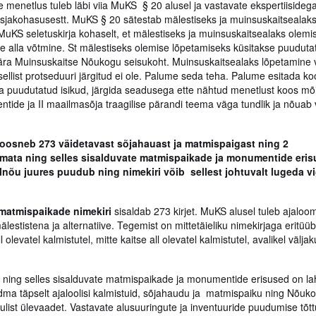
menetlus tuleb läbi viia MuKS § 20 alusel ja vastavate ekspertiisidega 
a asjakohasusestt. MuKS § 20 sätestab mälestiseks ja muinsuskaitsealak
MuKS seletuskirja kohaselt, et mälestiseks ja muinsuskaitsealaks olemi
se alla võtmine. St mälestiseks olemise lõpetamiseks küsitakse puudutat
ära Muinsuskaitse Nõukogu seisukoht. Muinsuskaitsealaks lõpetamine v
ellist protseduuri järgitud ei ole. Palume seda teha. Palume esitada ko
a puudutatud isikud, järgida seadusega ette nähtud menetlust koos mõi
ide ja II maailmasõja traagilise pärandi teema väga tundlik ja nõuab
koosneb 273 väidetavast sõjahauast ja matmispaigast ning 2
ndamata ning selles sisalduvate matmispaikade ja monumentide eri
elnõu juures puudub ning nimekiri võib sellest johtuvalt lugeda v
 matmispaikade nimekiri
sisaldab 273 kirjet. MuKS alusel tuleb ajaloom
tistena ja alternatiive. Tegemist on mittetäieliku nimekirjaga eritüübi
levatel kalmistutel, mitte kaitse all olevatel kalmistutel, avalikel väljaku
 ning selles sisalduvate matmispaikade ja monumentide erisused on lah
dma täpselt ajaloolisi kalmistuid, sõjahaudu ja matmispaiku ning Nõuk
list ülevaadet. Vastavate alusuuringute ja inventuuride puudumise tõttu