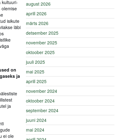
kultuuri-
august 2026
s olemise
aprill 2026
se
ud isikute
märts 2026
iiakse läbi
detsember 2025
os
stlike
november 2025
 väga
oktoober 2025
juuli 2025
sused on
mai 2025
igaseks ja
aprill 2025
november 2024
älestiste
listest
oktoober 2024
tel ja
september 2024
juuni 2024
ti
ogude
mai 2024
 ei ole
aprill 2024