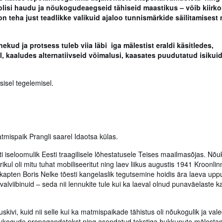
loolisi haudu ja nõukogudeaegseid tähiseid maastikus – võib kiirko
on teha just teadlikke valikuid ajaloo tunnismärkide säilitamisest n
kud ja protsess tuleb viia läbi iga mälestist eraldi käsitledes,
l, kaaludes alternatiivseid võimalusi, kaasates puudutatud isikuid
sel tegelemisel.
tmispaik Prangli saarel Idaotsa külas.
ti iseloomulik Eesti traagilisele lõhestatusele Teises maailmasõjas. Nõ
l oli mitu tuhat mobiliseeritut ning laev liikus augustis 1941 Kroonlin
kapten Boris Nelke tõesti kangelaslik tegutsemine hoidis ära laeva upp
lviibinuid – seda nii lennukite tule kui ka laeval olnud punaväelaste k
ivi, kuid nii selle kui ka matmispaikade tähistus oli nõukogulik ja val
ukogude propagandatekst ning asendatud tekstiga hukkunute mälestam