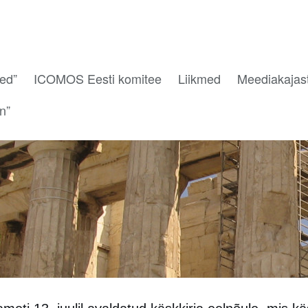
sed”
ICOMOS Eesti komitee
Liikmed
Meediakajas
on”