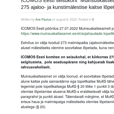
ICOMOS Eesti seisukoht Muinsuskaitseamet
275 ajaloo- ja kunstimälestise kaitse lõpe
Written by
Ave Paulus
on
august 8, 2022
. Posted in
0
ICOMOS Eesti pöördus 27.07.2022 Muinsuskaitseameti poo
https://www.muinsuskaitseamet.ee/et/sojahaudade-topeltk
Eelnõus on välja toodud 273 matmispaika (ajaloomälestis
alusel mälestiseks olemine soovitakse lõpetada, kuna n
ICOMOS Eesti komitee on seisukohal, et kiirkorras 27
selgitusteta, pole seaduspärane ning kahjustab lisaks
rahvusvaheliselt.
Muinsuskaitseamet on välja toonud, et soovitakse lõpeta
alune kaitse pole samaväärne ega topeltkaitse MuKS tähe
tegemist pole topeltkaitsega MuKS § 20 lõike 1 punkti 3 tä
olemise lõpetamise alusena MuKS-s eraldiseisvalt välja to
paragrahvi ja punkti alusel. Täiendavalt märgime, et MuKS
erisus haua ja matmispaiga mälestiseks olemise lõpetam
alustega (§ 20).